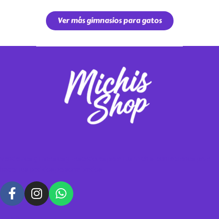
Ver más gimnasios para gatos
Vendemos gimnasios y rascadores para tus michis, contáctanos para
hacer tus pedidos personalizados.