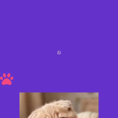
Política de datos
Términos y condiciones
Política de envíos y devoluciones
Acerca de Michis Shop
Michis Shop © All rights reserved
Hecho con amor ❤ a los peluditos