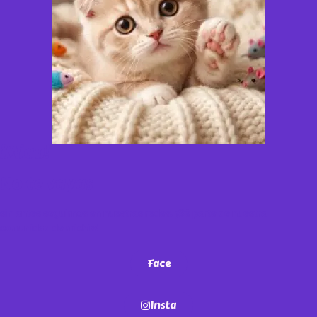
¡Miau!
No te vayas
sin antes seguirnos en nuestras redes. ¡Sé parte de nuestra
comunidad de michis!
Face
Insta