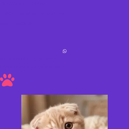
Términos y condiciones
Política de envíos y devoluciones
Acerca de Michis Shop
Michis Shop © All rights reserved
Hecho con amor ❤ a los peluditos