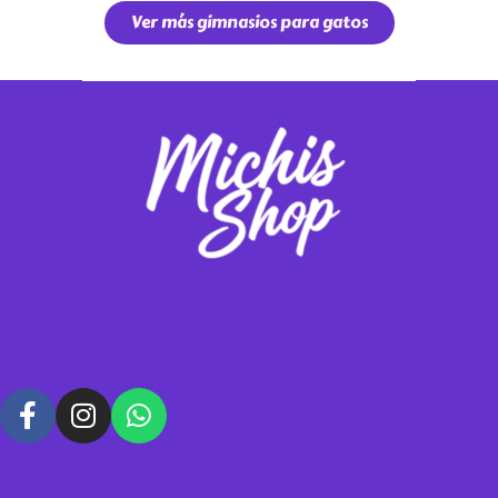
Ver más gimnasios para gatos
Vendemos gimnasios y rascadores para tus michis, contáctanos para
hacer tus pedidos personalizados.
Política de datos