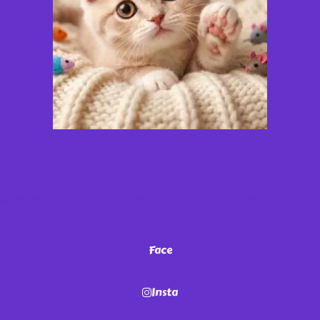
¡Miau!
No te vayas
sin antes seguirnos en nuestras redes. ¡Sé parte de nuestra
comunidad de michis!
Face
Insta