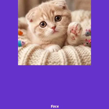
¡Miau!
No te vayas
sin antes seguirnos en nuestras redes. ¡Sé parte de nuestra
comunidad de michis!
Face