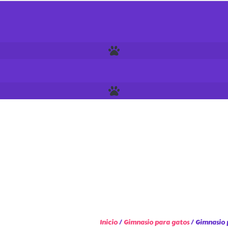
Inicio
/
Gimnasio para gatos
/ Gimnasio 