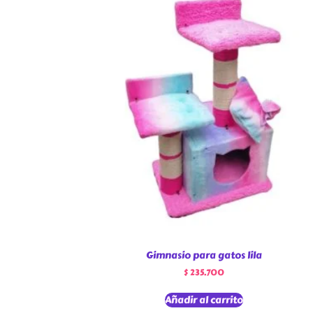
Gimnasio para gatos lila
$
235.700
Añadir al carrito