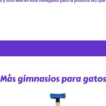
o y sitio web en este navegador para la próxima vez qu
Más gimnasios para gato