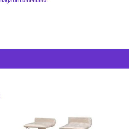
e haga un comentario.
s