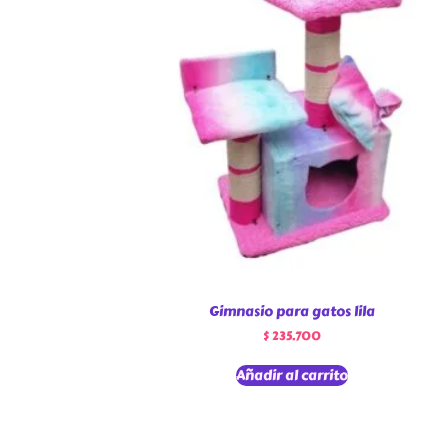
Gimnasio para gatos lila
$
235.700
Añadir al carrito