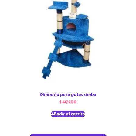
Gimnasio para gatos simba
$
417.200
Añadir al carrito